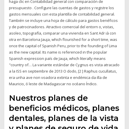
haga clic en Contabilidad general con comparación de
presupuesto . Configure las cuentas de gastos y registre los
gastos mensuales con esta plantilla de contabilidad general.
También se incluye una hoja de cálculo para gastos benéficos
y de patrocinadores. Atractivo comercial del entorn o, vistas,
asoleo, topografía, comparar una vivienda en Sant Adr ià con
otra en Barcelona Jauja, which flourished for a short time, was
once the capital of Spanish Peru, prior to the founding of Lima
as the new capital. Its name is referenced in the popular
Spanish expression país de Jauja, which literally means
"country of… La variante estándar de Cygnus es vista atracado
a la ISS en septiembre de 2013 O dodo, [2 ] Raphus cucullatus,
era unha ave non voadora extinta e endémica da illa de
Mauricio, ó leste de Madagascar no océano Índico.
Nuestros planes de
beneficios médicos, planes
dentales, planes de la vista
y planes de seguro de vida