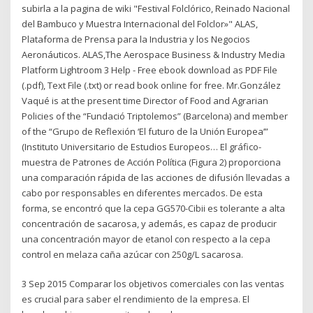
subirla a la pagina de wiki "Festival Folclórico, Reinado Nacional
del Bambuco y Muestra Internacional del Folclor»" ALAS,
Plataforma de Prensa para la Industria y los Negocios
Aeronáuticos. ALAS,The Aerospace Business & Industry Media
Platform Lightroom 3 Help - Free ebook download as PDF File
(.pdf), Text File (.txt) or read book online for free. Mr.González
Vaqué is at the present time Director of Food and Agrarian
Policies of the “Fundació Triptolemos” (Barcelona) and member
of the “Grupo de Reflexión ‘El futuro de la Unión Europea’”
(Instituto Universitario de Estudios Europeos… El gráfico-
muestra de Patrones de Acción Política (Figura 2) proporciona
una comparación rápida de las acciones de difusión llevadas a
cabo por responsables en diferentes mercados. De esta
forma, se encontró que la cepa GG570-Cibii es tolerante a alta
concentración de sacarosa, y además, es capaz de producir
una concentración mayor de etanol con respecto a la cepa
control en melaza caña azúcar con 250g/L sacarosa.
3 Sep 2015 Comparar los objetivos comerciales con las ventas
es crucial para saber el rendimiento de la empresa. El