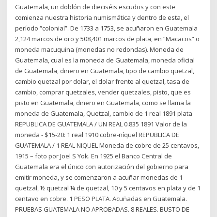
Guatemala, un doblón de dieciséis escudos y con este
comienza nuestra historia numismática y dentro de esta, el
período “colonial”. De 1733 a 1753, se acuñaron en Guatemala
2,124 marcos de oro y 508,401 marcos de plata, en “Macacos” o
moneda macuquina (monedas no redondas). Moneda de
Guatemala, cual es la moneda de Guatemala, moneda oficial
de Guatemala, dinero en Guatemala, tipo de cambio quetzal,
cambio quetzal por dolar, el dolar frente al quetzal, tasa de
cambio, comprar quetzales, vender quetzales, pisto, que es
pisto en Guatemala, dinero en Guatemala, como se llama la
moneda de Guatemala, Quetzal, cambio de 1 real 1891 plata
REPUBLICA DE GUATEMALA / UN REAL 0.835 1891 Valor de la
moneda - $15-20: 1 real 1910 cobre-níquel REPUBLICA DE
GUATEMALA / 1 REAL NIQUEL Moneda de cobre de 25 centavos,
1915 – foto por Joel S Yok. En 1925 el Banco Central de
Guatemala era el único con autorización del gobierno para
emitir moneda, y se comenzaron a acuñar monedas de 1
quetzal, ½ quetzal ¼ de quetzal, 10 y 5 centavos en plata y de 1
centavo en cobre. 1 PESO PLATA. Acuñadas en Guatemala.
PRUEBAS GUATEMALA NO APROBADAS. 8 REALES. BUSTO DE