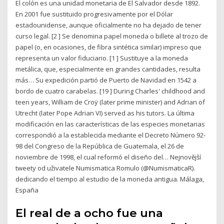
El colón es una unidad monetaria de El Salvador desde 1892.
En 2001 fue sustituido progresivamente por el Dólar
estadounidense, aunque oficialmente no ha dejado de tener
curso legal. [2 ] Se denomina papel moneda o billete al trozo de
papel (o, en ocasiones, de fibra sintética similar) impreso que
representa un valor fiduciario. [1 ] Sustituye a la moneda
metálica, que, especialmente en grandes cantidades, resulta
más… Su expedición partió de Puerto de Navidad en 1542 a
bordo de cuatro carabelas. [19 ] During Charles' childhood and
teen years, William de Croÿ (later prime minister) and Adrian of
Utrecht (later Pope Adrian VI) served as his tutors. La última
modificación en las características de las especies monetarias
correspondió a la establecida mediante el Decreto Número 92-
98 del Congreso de la República de Guatemala, el 26 de
noviembre de 1998, el cual reformó el diseño del… Nejnovější
tweety od uživatele Numismatica Romulo (@NumismaticaR).
dedicando el tiempo al estudio de la moneda antigua. Málaga,
España
El real de a ocho fue una