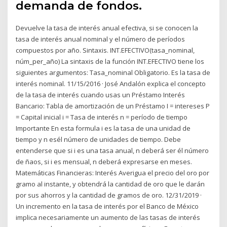
demanda de fondos.
Devuelve la tasa de interés anual efectiva, si se conocen la
tasa de interés anual nominal y el número de períodos
compuestos por año. Sintaxis. INT.EFECTIVO(tasa_nominal,
núm_per_año) La sintaxis de la función INT.EFECTIVO tiene los
siguientes argumentos: Tasa_nominal Obligatorio. Es la tasa de
interés nominal. 11/15/2016 · José Andalón explica el concepto
de la tasa de interés cuando usas un Préstamo Interés
Bancario: Tabla de amortización de un Préstamo I = intereses P
= Capital inicial i = Tasa de interés n = período de tiempo
Importante En esta formula i es la tasa de una unidad de
tiempo y n esél número de unidades de tiempo. Debe
entenderse que si i es una tasa anual, n deberá ser él número
de ñaos, si i es mensual, n deberá expresarse en meses.
Matemáticas Financieras: Interés Averigua el precio del oro por
gramo al instante, y obtendrá la cantidad de oro que le darán
por sus ahorros y la cantidad de gramos de oro. 12/31/2019 ·
Un incremento en la tasa de interés por el Banco de México
implica necesariamente un aumento de las tasas de interés