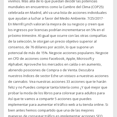
vivimos. Más allá de lo que puedan decidir las potencias
mundiales en encuentros como la Cumbre del Clima (COP25)
celebrada en Madrid, ahí va una lista de acciones individuales
que ayudan a luchar a favor del Medio Ambiente. 7/25/2017 ·
En Merrill Lynch valoran la mejora de su negocio y creen que
los ingresos por licencias podrían incrementarse en 5% en el
próximo trimestre. Al igual que ocurre con las otras compañías
de la selección, le otorgan un precio objetivo superior al
consenso, de 76 dólares por acción, lo que supone un
potencial de más de 15%. Negocie acciones populares. Negocie
en CFD de acciones como Facebook, Apple, Microsoft y
Alphabet. Aproveche los mercados en caída o en aumento,
abriendo posiciones de Compra o de Venta. Descubra
nuestros índices de sector Eche un vistazo a nuestras acciones
de cannabis ‎ Vea nuestras acciones 33 acciones que te harán
feliz y no Puedes comprar tanta lotería como ¿Y qué mejor que
probar la moda de los libros para colorear para adultos para
Así que te vamos a compartir 5 acciones que puedes
implementar para aumentar el tráfico web a tu tienda online. Si
bien antes hemos compartido que una de las mejores
maneras de conseguir tráfico es implementar acciones SEO,