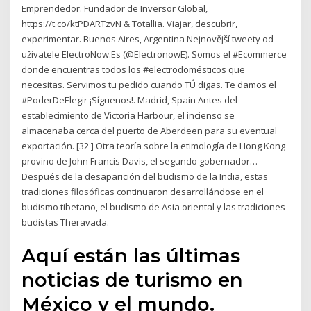
Emprendedor. Fundador de Inversor Global,
https://t.co/ktPDARTzvN & Totallia. Viajar, descubrir,
experimentar. Buenos Aires, Argentina Nejnovější tweety od
uživatele ElectroNow.Es (@ElectronowE). Somos el #Ecommerce
donde encuentras todos los #electrodomésticos que
necesitas. Servimos tu pedido cuando TÚ digas. Te damos el
#PoderDeElegir ¡Síguenos!. Madrid, Spain Antes del
establecimiento de Victoria Harbour, el incienso se
almacenaba cerca del puerto de Aberdeen para su eventual
exportación. [32 ] Otra teoría sobre la etimología de Hong Kong
provino de John Francis Davis, el segundo gobernador…
Después de la desaparición del budismo de la India, estas
tradiciones filosóficas continuaron desarrollándose en el
budismo tibetano, el budismo de Asia oriental y las tradiciones
budistas Theravada.
Aquí están las últimas
noticias de turismo en
México y el mundo.