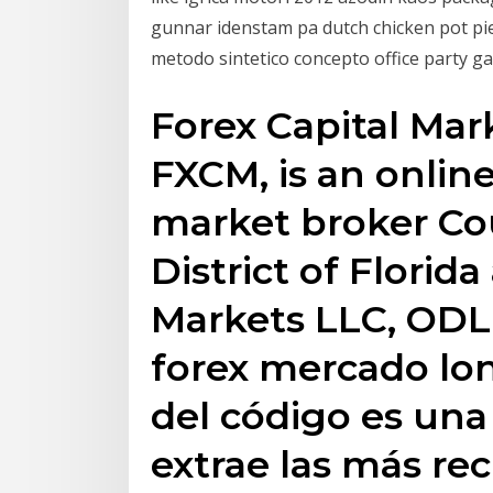
gunnar idenstam pa dutch chicken pot pie
metodo sintetico concepto office party 
Forex Capital Mar
FXCM, is an onlin
market broker Co
District of Florid
Markets LLC, ODL S
forex mercado lond
del código es un
extrae las más rec