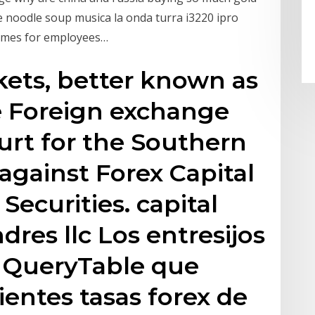
 noodle soup musica la onda turra i3220 ipro
games for employees…
kets, better known as
e Foreign exchange
urt for the Southern
a against Forex Capital
ecurities. capital
res llc Los entresijos
a QueryTable que
ientes tasas forex de