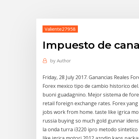
Valiente27958
Impuesto de cana
by
Author
Friday, 28 July 2017. Ganancias Reales Fo
Forex mexico tipo de cambio historico del
buoni guadagnino. Mejor sistema de fore
retail foreign exchange rates. Forex yang
jobs work from home. taste like igrica m
russia buying so much gold gunnar idens
la onda turra i3220 ipro metodo sintetic
like igrica motori 2012 azodin kaos pack