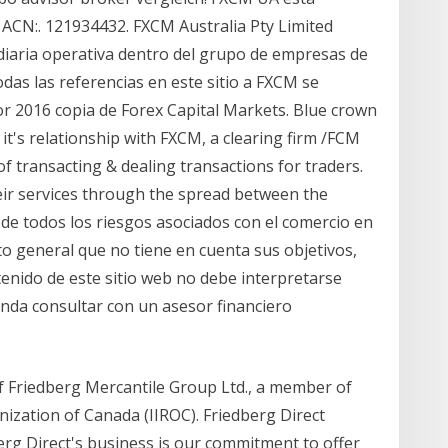
ACN:. 121934432. FXCM Australia Pty Limited
diaria operativa dentro del grupo de empresas de
das las referencias en este sitio a FXCM se
r 2016 copia de Forex Capital Markets. Blue crown
g it's relationship with FXCM, a clearing firm /FCM
of transacting & dealing transactions for traders.
ir services through the spread between the
 de todos los riesgos asociados con el comercio en
general que no tiene en cuenta sus objetivos,
ntenido de este sitio web no debe interpretarse
da consultar con un asesor financiero
of Friedberg Mercantile Group Ltd., a member of
ization of Canada (IIROC). Friedberg Direct
berg Direct's business is our commitment to offer