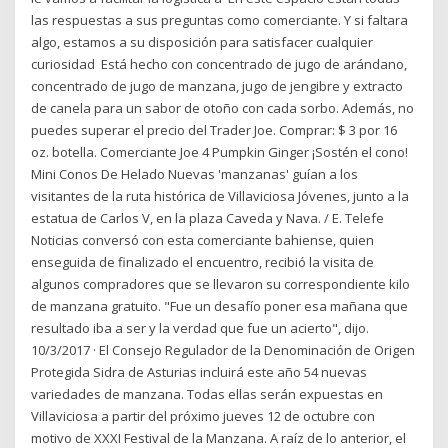
las respuestas a sus preguntas como comerciante. Y si faltara
algo, estamos a su disposición para satisfacer cualquier
curiosidad Está hecho con concentrado de jugo de arándano,
concentrado de jugo de manzana, jugo de jengibre y extracto
de canela para un sabor de otoño con cada sorbo. Además, no
puedes superar el precio del Trader Joe. Comprar: $ 3 por 16
oz. botella. Comerciante Joe 4 Pumpkin Ginger ¡Sostén el cono!
Mini Conos De Helado Nuevas 'manzanas' guían a los
visitantes de la ruta histórica de Villaviciosa Jóvenes, junto a la
estatua de Carlos V, en la plaza Caveda y Nava. / E. Telefe
Noticias conversó con esta comerciante bahiense, quien
enseguida de finalizado el encuentro, recibió la visita de
algunos compradores que se llevaron su correspondiente kilo
de manzana gratuito. "Fue un desafío poner esa mañana que
resultado iba a ser y la verdad que fue un acierto", dijo.
10/3/2017 · El Consejo Regulador de la Denominación de Origen
Protegida Sidra de Asturias incluirá este año 54 nuevas
variedades de manzana. Todas ellas serán expuestas en
Villaviciosa a partir del próximo jueves 12 de octubre con
motivo de XXXI Festival de la Manzana. A raíz de lo anterior, el