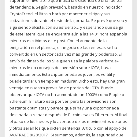
superan el nivel 20, lo que indica la existencia de una fuerza
de tendencia. Según previsión, basado en nuestro indicador
CryptoTrend, el Bitcoin hará por mantener el tipo y sus
cotizaciones durante el resto de la jornada. Se prevé que sea y
siga siendo alcista, con su esfuerzo… y esperando que salga
de este lateral que se encuentra aún a las 14:01 hora española
mientras escribimos este post. Con el aumento de la
emigración en el planeta, el negocio de las remesas se ha
convertido en un sector cada vez más grande y poderoso. El
envío de dinero de los Si alguien usa la palabra «arbitraje»
mientras le da consejos de inversión sobre IOTA, huya
inmediatamente. Esta criptomoneda es joven, es volátil y
puede tardar un tiempo en madurar. Dicho esto, hay una gran
ventaja en nuestra previsión de precios de IOTA. Puede
observar que IOTA no ha aumentado un 1000% como Ripple o
Ethereum. El futuro está por ver, pero las previsiones son
bastante optimistas y parece que si hay una criptomoneda
destinada a reinar después de Bitcoin esa es Ethereum. Al final
el paso de los meses y lo acertado de los movimientos de unos
y otros serán los que dicten sentencia. Artículo con el apoyo de
AVATRADE 8/28/2017 · Si sumamos, además, la seguridad que