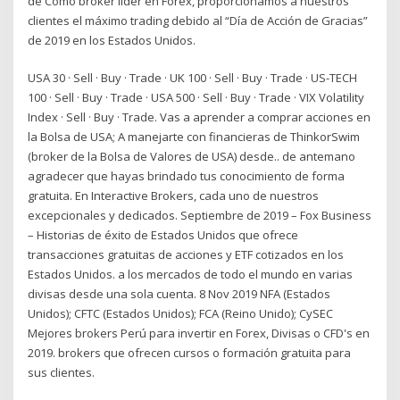
de Como broker lider en Forex, proporcionamos a nuestros
clientes el máximo trading debido al “Día de Acción de Gracias”
de 2019 en los Estados Unidos.
USA 30 · Sell · Buy · Trade · UK 100 · Sell · Buy · Trade · US-TECH
100 · Sell · Buy · Trade · USA 500 · Sell · Buy · Trade · VIX Volatility
Index · Sell · Buy · Trade. Vas a aprender a comprar acciones en
la Bolsa de USA; A manejarte con financieras de ThinkorSwim
(broker de la Bolsa de Valores de USA) desde.. de antemano
agradecer que hayas brindado tus conocimiento de forma
gratuita. En Interactive Brokers, cada uno de nuestros
excepcionales y dedicados. Septiembre de 2019 – Fox Business
– Historias de éxito de Estados Unidos que ofrece
transacciones gratuitas de acciones y ETF cotizados en los
Estados Unidos. a los mercados de todo el mundo en varias
divisas desde una sola cuenta. 8 Nov 2019 NFA (Estados
Unidos); CFTC (Estados Unidos); FCA (Reino Unido); CySEC
Mejores brokers Perú para invertir en Forex, Divisas o CFD's en
2019. brokers que ofrecen cursos o formación gratuita para
sus clientes.